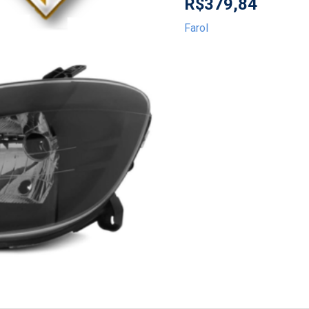
R$
379,84
Farol