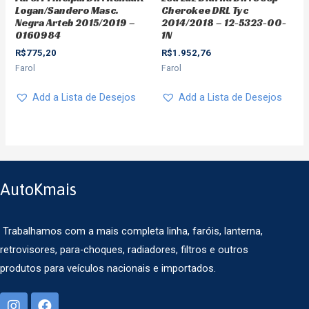
Logan/Sandero Masc.
Cherokee DRL Tyc
Negra Arteb 2015/2019 –
2014/2018 – 12-5323-00-
0160984
1N
R$
775,20
R$
1.952,76
Farol
Farol
Add a Lista de Desejos
Add a Lista de Desejos
AutoKmais
Trabalhamos com a mais completa linha, faróis, lanterna,
retrovisores, para-choques, radiadores, filtros e outros
produtos para veículos nacionais e importados.