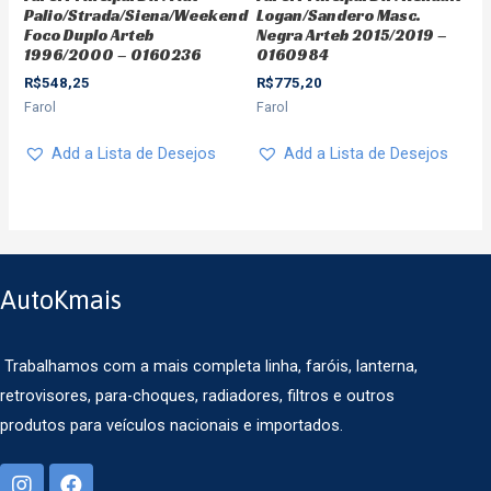
Palio/Strada/Siena/Weekend
Logan/Sandero Masc.
Foco Duplo Arteb
Negra Arteb 2015/2019 –
1996/2000 – 0160236
0160984
R$
548,25
R$
775,20
Farol
Farol
Add a Lista de Desejos
Add a Lista de Desejos
AutoKmais
Trabalhamos com a mais completa linha, faróis, lanterna,
retrovisores, para-choques, radiadores, filtros e outros
produtos para veículos nacionais e importados.