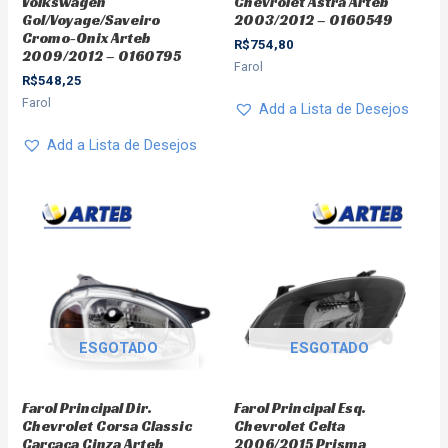
Volkswagen
Chevrolet Astra Arteb
Gol/Voyage/Saveiro
2003/2012 – 0160549
Cromo-Onix Arteb
R$
754,80
2009/2012 – 0160795
Farol
R$
548,25
Farol
Add a Lista de Desejos
Add a Lista de Desejos
ESGOTADO
ESGOTADO
Farol Principal Dir.
Farol Principal Esq.
Chevrolet Corsa Classic
Chevrolet Celta
Carcaça Cinza Arteb
2006/2015 Prisma