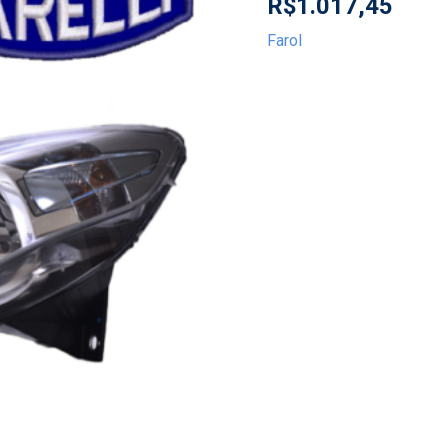
R$
1.017,45
Farol