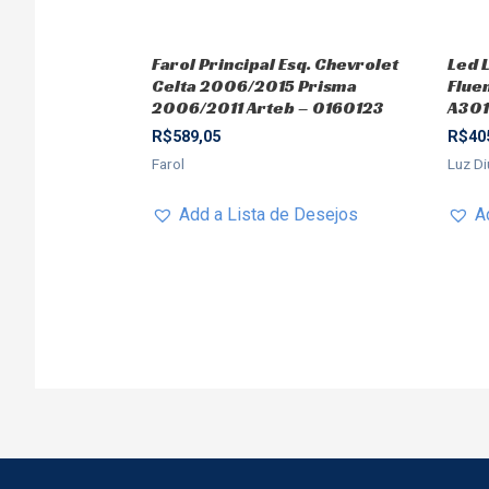
Farol Principal Esq. Chevrolet
Led L
Celta 2006/2015 Prisma
Flue
2006/2011 Arteb – 0160123
A30
R$
589,05
R$
40
Farol
Luz Di
Add a Lista de Desejos
A