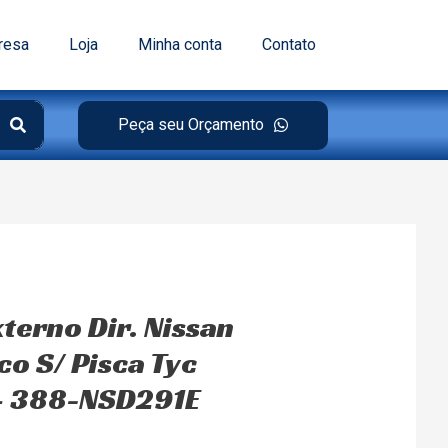
resa
Loja
Minha conta
Contato
Peça seu Orçamento
terno Dir. Nissan
co S/ Pisca Tyc
– 388-NSD291E