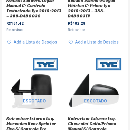
Renault Sandero/Logan
Renault Sandero/Logan
Manual C/ Controle
Elétrico C/ Prime Tyc
Texturizado Tyc 2010/2013
2010/2013 – 388-
– 388-DAD003C
DAD003TP
R$
151,42
R$
402,28
Retrovisor
Retrovisor
Add a Lista de Desejos
Add a Lista de Desejos
ESGOTADO
ESGOTADO
Retrovisor Externo Esq.
Retrovisor Externo Esq.
Mercedes Benz Sprinter
Chevrolet Celta/Prisma
Fixo S/ Controle Tyc
Manual S/ Controle