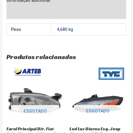
Informação adicional
Avaliações (0)
Peso
4,680 kg
Produtos relacionados
ESGOTADO
ESGOTADO
Farol Principal Dir. Fiat
Led Luz Diurna Esq. Jeep