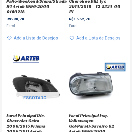
Palio/Weekend/Siena/Strada
Cherokee DRL Tyc
H4 Arteb 1996/2000 –
2014/2018 – 12-5324-00-
0160218
1N
R$
290,70
R$
1.952,76
Farol
Farol
Add a Lista de Desejos
Add a Lista de Desejos
ESGOTADO
Farol Principal Dir.
Farol Principal Esq.
Chevrolet Celta
Volkswagen
2006/2015 Prisma
Gol/Parati/Saveiro G2
2006/2011 Arteb –
Arteb 1996/2000 –