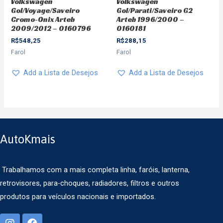
Volkswagen
Volkswagen
Gol/Voyage/Saveiro
Gol/Parati/Saveiro G2
Cromo-Onix Arteb
Arteb 1996/2000 –
2009/2012 – 0160796
0160181
R$
548,25
R$
288,15
Farol
Farol
Add a Lista de Desejos
Add a Lista de Desejos
AutoKmais
Trabalhamos com a mais completa linha, faróis, lanterna,
retrovisores, para-choques, radiadores, filtros e outros
produtos para veículos nacionais e importados.