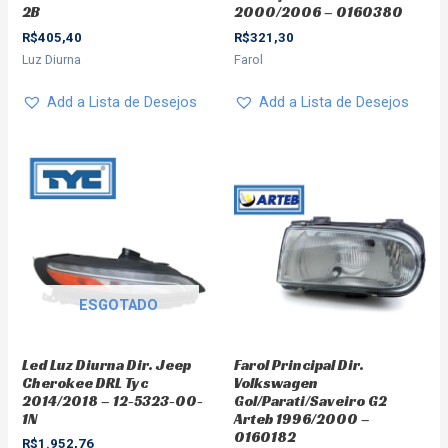
2B
2000/2006 – 0160380
R$
405,40
R$
321,30
Luz Diurna
Farol
Add a Lista de Desejos
Add a Lista de Desejos
ESGOTADO
Led Luz Diurna Dir. Jeep
Farol Principal Dir.
Cherokee DRL Tyc
Volkswagen
2014/2018 – 12-5323-00-
Gol/Parati/Saveiro G2
1N
Arteb 1996/2000 –
0160182
R$
1.952,76