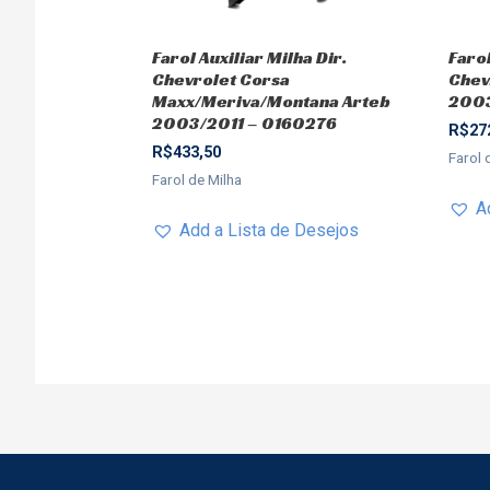
Farol Auxiliar Milha Dir.
Farol
Chevrolet Corsa
Chev
Maxx/Meriva/Montana Arteb
2003
2003/2011 – 0160276
R$
27
R$
433,50
Farol 
Farol de Milha
A
Add a Lista de Desejos