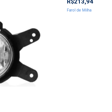
R$
213,94
Farol de Milha