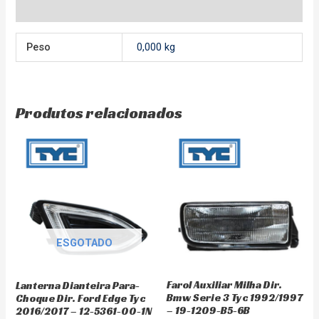
Avaliações (0)
Peso
0,000 kg
Produtos relacionados
ESGOTADO
Farol Auxiliar Milha Dir.
Lanterna Dianteira Para-
Bmw Serie 3 Tyc 1992/1997
Choque Dir. Ford Edge Tyc
– 19-1209-B5-6B
2016/2017 – 12-5361-00-1N