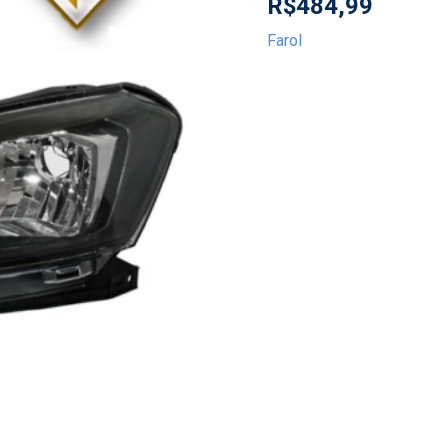
R$
484,99
Farol