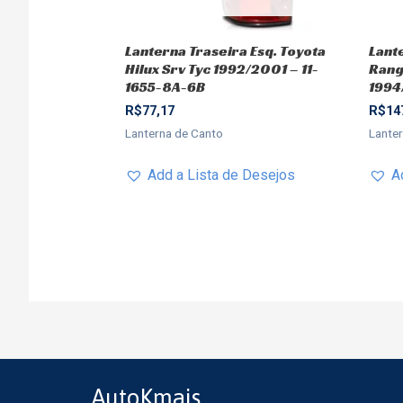
Lanterna Traseira Esq. Toyota
Lant
Hilux Srv Tyc 1992/2001 – 11-
Rang
1655-8A-6B
1994
R$
77,17
R$
14
Lanterna de Canto
Lante
Add a Lista de Desejos
A
AutoKmais