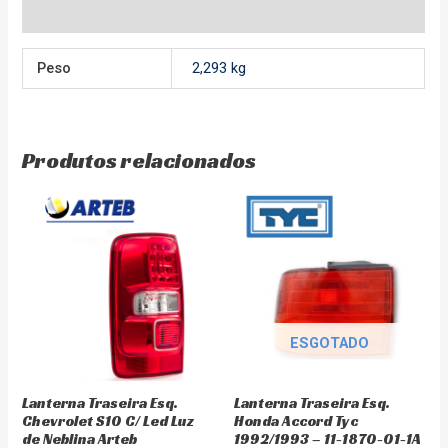
Avaliações (0)
Peso
2,293 kg
Produtos relacionados
ESGOTADO
Lanterna Traseira Esq.
Lanterna Traseira Esq.
Chevrolet S10 C/ Led Luz
Honda Accord Tyc
de Neblina Arteb
1992/1993 – 11-1870-01-1A