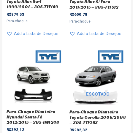
Toyota Hilux Sw4
Toyota Hilux S/ Furo
1999/2001 – 305-TYF169
2011/2015 – 305-TYF512
R$
879,53
R$
600,78
Para-choque
Para-choque
Add a Lista de Desejos
Add a Lista de Desejos
ESGOTADO
Para-Choque Dianteiro
Para-Choque Dianteiro
Hyundai Santa Fé
Toyota Corolla 2006/2008
2012/2015 – 305-HNF248
– 305-TYF263
R$
392,12
R$
282,32