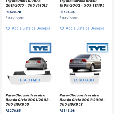
Toyota Hilux S/ Furo
Toyota Corolla Brasil
2011/2015 – 305-TYF512
1999/2002 – 305-TYF195
R$
600,78
R$
534,35
Para-choque
Para-choque
Add a Lista de Desejos
Add a Lista de Desejos
ESGOTADO
ESGOTADO
Para-Choque Traseiro
Para-Choque Traseiro
Honda Civic 2001/2003 –
Honda Civic 2004/2006 –
305-HDR050
305-HDR057
R$
276,85
R$
343,08