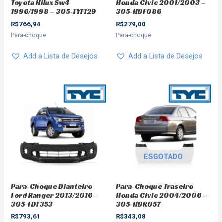
Toyota Hilux Sw4
Honda Civic 2001/2003 –
1996/1998 – 305-TYF129
305-HDF086
R$
766,94
R$
279,00
Para-choque
Para-choque
Add a Lista de Desejos
Add a Lista de Desejos
ESGOTADO
Para-Choque Dianteiro
Para-Choque Traseiro
Ford Ranger 2013/2016 –
Honda Civic 2004/2006 –
305-FDF353
305-HDR057
R$
793,61
R$
343,08