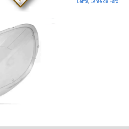
Lente
,
Lente de Farol