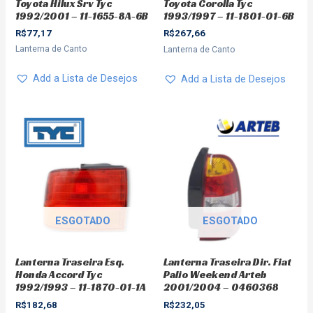
Toyota Hilux Srv Tyc
Toyota Corolla Tyc
1992/2001 – 11-1655-8A-6B
1993/1997 – 11-1801-01-6B
R$
77,17
R$
267,66
Lanterna de Canto
Lanterna de Canto
Add a Lista de Desejos
Add a Lista de Desejos
ESGOTADO
ESGOTADO
Lanterna Traseira Esq.
Lanterna Traseira Dir. Fiat
Honda Accord Tyc
Palio Weekend Arteb
1992/1993 – 11-1870-01-1A
2001/2004 – 0460368
R$
182,68
R$
232,05