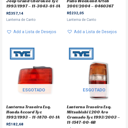
Palio Weekend Arteb
Jeep Grand Cherokee Tyc
2001/2004 – 0460367
1993/1997 – 11-3043-01-1A
R$
232,05
R$
357,14
Lanterna de Canto
Lanterna de Canto
Add a Lista de Desejos
Add a Lista de Desejos
ESGOTADO
ESGOTADO
Lanterna Traseira Esq.
Lanterna Traseira Esq.
Honda Accord Tyc
Mitsubishi L200 Aro
1992/1993 – 11-1870-01-1A
Cromado Tyc 1993/2003 –
11-1547-00-6B
R$
182,68