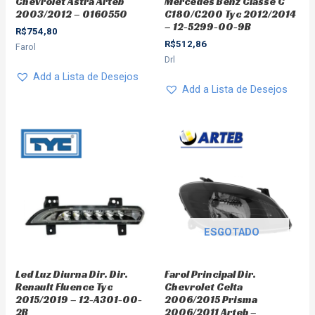
Chevrolet Astra Arteb
Mercedes Benz Classe C
2003/2012 – 0160550
C180/C200 Tyc 2012/2014
– 12-5299-00-9B
R$
754,80
R$
512,86
Farol
Drl
Add a Lista de Desejos
Add a Lista de Desejos
ESGOTADO
Led Luz Diurna Dir. Dir.
Farol Principal Dir.
Renault Fluence Tyc
Chevrolet Celta
2015/2019 – 12-A301-00-
2006/2015 Prisma
2B
2006/2011 Arteb –