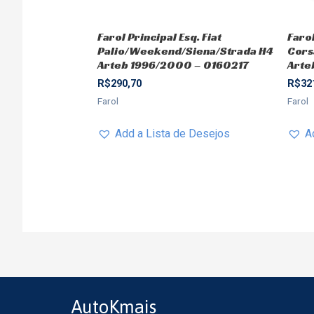
Farol Principal Esq. Fiat
Farol
Palio/Weekend/Siena/Strada H4
Cors
Arteb 1996/2000 – 0160217
Arte
R$
290,70
R$
32
Farol
Farol
Add a Lista de Desejos
A
AutoKmais