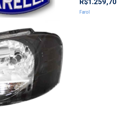
R$
1.259,70
Farol