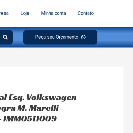
resa
Loja
Minha conta
Contato
Peça seu Orçamento
pal Esq. Volkswagen
egra M. Marelli
– IMM0511009