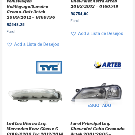
Volkswagen
Chevrolet Astra Arteb
Gol/Voyage/Saveiro
2003/2012 – 0160549
Cromo-Onix Arteb
R$
754,80
2009/2012 – 0160796
Farol
R$
548,25
Farol
Add a Lista de Desejos
Add a Lista de Desejos
ESGOTADO
Led Luz Diurna Esq.
Farol Principal Esq.
Mercedes Benz Classe C
Chevrolet Celta Cromado
C180/C200 Tyc 2012/2014
Arteb 2001/2005 –