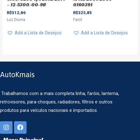
– 12-5300-00-9B
0160391
R$
512,86
R$
323,85
Luz Diurna
Farol
Add a Lista de Desejos
Add a Lista de Desejos
AutoKmais
Trabalhamos com a mais completa linha, faróis, lanterna,
retrovisores, para-choques, radiadores, filtros e outros
produtos para veículos nacionais e importados.
Menu Principal