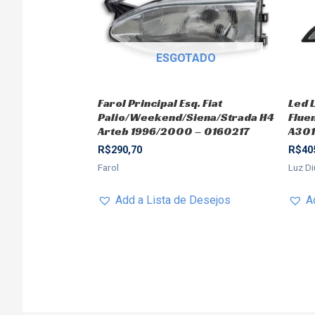
ESGOTADO
Farol Principal Esq. Fiat
Led L
Palio/Weekend/Siena/Strada H4
Flue
Arteb 1996/2000 – 0160217
A30
R$
290,70
R$
40
Farol
Luz Di
Add a Lista de Desejos
A