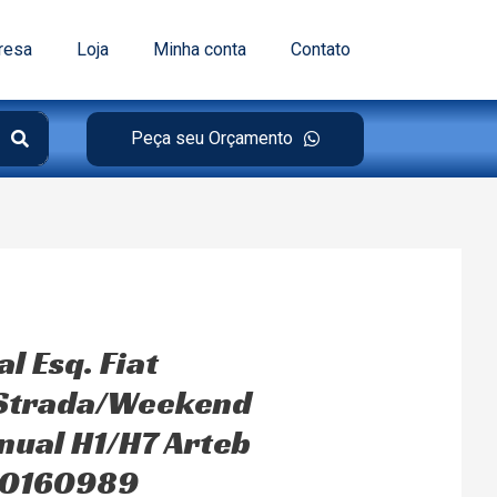
resa
Loja
Minha conta
Contato
Peça seu Orçamento
al Esq. Fiat
/Strada/Weekend
ual H1/H7 Arteb
 0160989