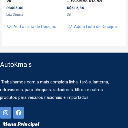
2B
– 12-5299-00-9B
R$
405,40
R$
512,86
Luz Diurna
Drl
Add a Lista de Desejos
Add a Lista de Desejos
AutoKmais
Trabalhamos com a mais completa linha, faróis, lanterna,
retrovisores, para-choques, radiadores, filtros e outros
produtos para veículos nacionais e importados.
Menu Principal