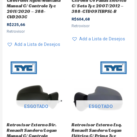
Chevrolet Agile/Montana
Citroën C4 Pallas Elétrico
Manual C/ Controle Tyc
C/ Seta Tyc 2007/2012 –
2011/2020 – 388-
388-CTD097EBPSL-B
CVD203C
R$
604,68
R$
225,66
Retrovisor
Retrovisor
Add a Lista de Desejos
Add a Lista de Desejos
ESGOTADO
ESGOTADO
Retrovisor Externo Dir.
Retrovisor Externo Esq.
Renault Sandero/Logan
Renault Sandero/Logan
Manual C/ Controle
Elétrico C/ Prime Tyc