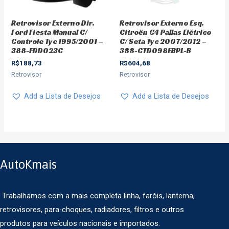
Retrovisor Externo Dir.
Retrovisor Externo Esq.
Ford Fiesta Manual C/
Citroën C4 Pallas Elétrico
Controle Tyc 1995/2001 –
C/ Seta Tyc 2007/2012 –
388-FDD023C
388-CTD098EBPL-B
R$
188,73
R$
604,68
Retrovisor
Retrovisor
Add a Lista de Desejos
Add a Lista de Desejos
AutoKmais
Trabalhamos com a mais completa linha, faróis, lanterna,
retrovisores, para-choques, radiadores, filtros e outros
produtos para veículos nacionais e importados.