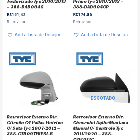
Texturizado Tyc 2010/2013
Prime Tyc 2010/2013 –
– 388-DAD004C
388-DAD004CP
R$
151,42
R$
174,86
Retrovisor
Retrovisor
Add a Lista de Desejos
Add a Lista de Desejos
ESGOTADO
Retrovisor Externo Dir.
Retrovisor Externo Dir.
Citroën C4 Pallas Elétrico
Chevrolet Agile/Montana
C/ Seta Tyc 2007/2012 –
Manual C/ Controle Tyc
388-CTD097EBPSL-B
2011/2020 – 388-
CVD203C