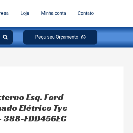
resa
Loja
Minha conta
Contato
Peça seu Orçamento
xterno Esq. Ford
do Elétrico Tyc
– 388-FDD456EC