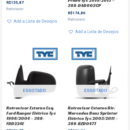
Prime Tyc 2010/2013 –
R$
135,87
388-DAD003CP
Retrovisor
R$
174,86
Retrovisor
Add a Lista de Desejos
Add a Lista de Desejos
ESGOTADO
ESGOTADO
Retrovisor Externo Esq.
Retrovisor Externo Dir.
Ford Ranger Elétrico Tyc
Mercedes Benz Sprinter
1998/2004 – 388-
Elétrico Tyc 2003/2011 –
FDD224E
388-BZD047T