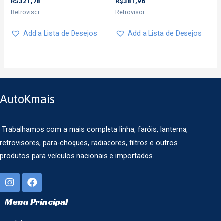
R$
321,78
R$
381,96
Retrovisor
Retrovisor
Add a Lista de Desejos
Add a Lista de Desejos
AutoKmais
Trabalhamos com a mais completa linha, faróis, lanterna,
retrovisores, para-choques, radiadores, filtros e outros
produtos para veículos nacionais e importados.
Menu Principal