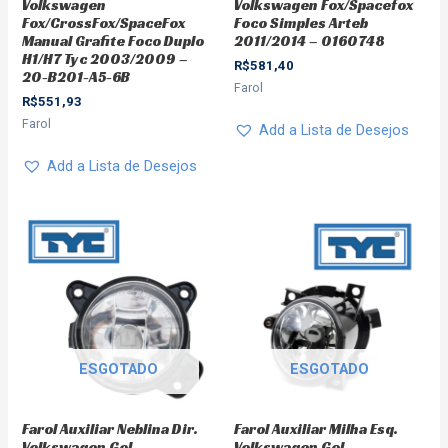
Volkswagen
Volkswagen Fox/Spacefox
Fox/CrossFox/SpaceFox
Foco Simples Arteb
Manual Grafite Foco Duplo
2011/2014 – 0160748
H1/H7 Tyc 2003/2009 –
R$
581,40
20-B201-A5-6B
Farol
R$
551,93
Farol
Add a Lista de Desejos
Add a Lista de Desejos
ESGOTADO
ESGOTADO
Farol Auxiliar Neblina Dir.
Farol Auxiliar Milha Esq.
Volkswagen Gol
Volkswagen Gol