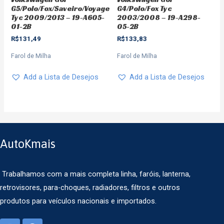
G5/Polo/Fox/Saveiro/Voyage
G4/Polo/Fox Tyc
Tyc 2009/2013 – 19-A605-
2003/2008 – 19-A298-
01-2B
05-2B
R$
131,49
R$
133,83
Farol de Milha
Farol de Milha
Add a Lista de Desejos
Add a Lista de Desejos
AutoKmais
Trabalhamos com a mais completa linha, faróis, lanterna,
retrovisores, para-choques, radiadores, filtros e outros
produtos para veículos nacionais e importados.