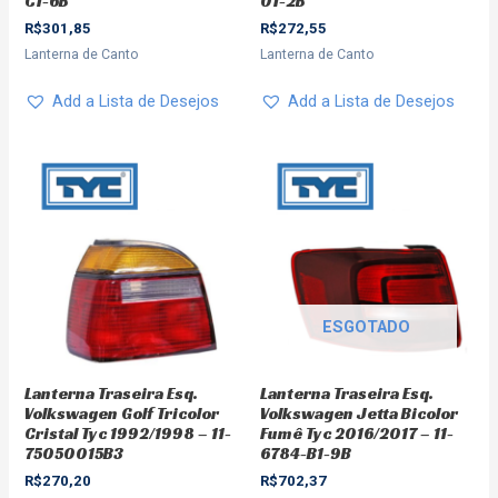
C1-6B
01-2B
R$
301,85
R$
272,55
Lanterna de Canto
Lanterna de Canto
Add a Lista de Desejos
Add a Lista de Desejos
ESGOTADO
Lanterna Traseira Esq.
Lanterna Traseira Esq.
Volkswagen Golf Tricolor
Volkswagen Jetta Bicolor
Cristal Tyc 1992/1998 – 11-
Fumê Tyc 2016/2017 – 11-
75050015B3
6784-B1-9B
R$
270,20
R$
702,37