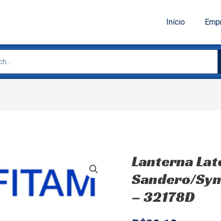
Início
Emp
Lanterna Late
Sandero/Sym
– 32178D