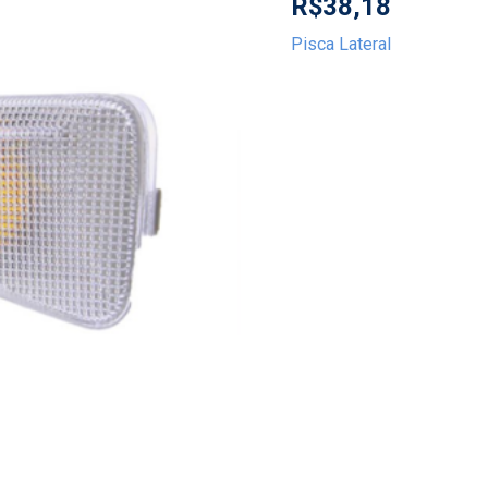
R$
38,18
Pisca Lateral