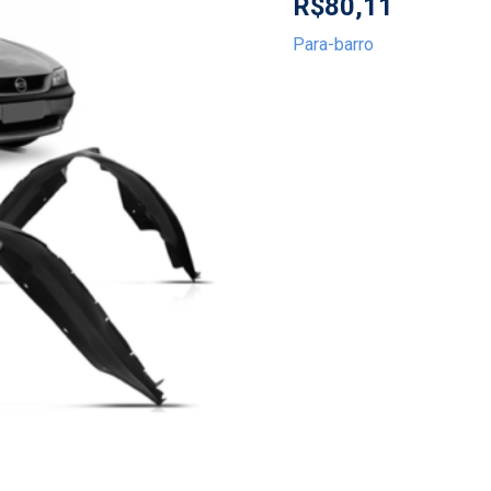
R$
80,11
Para-barro