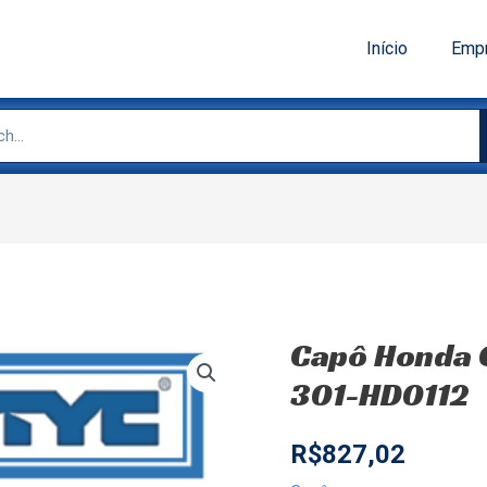
Início
Emp
Capô Honda C
301-HD0112
R$
827,02