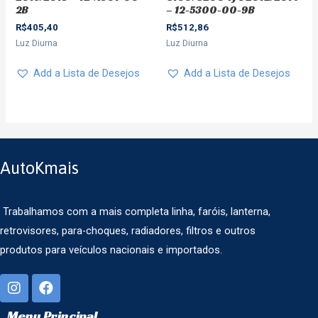
2B
– 12-5300-00-9B
R$
405,40
R$
512,86
Luz Diurna
Luz Diurna
Add a Lista de Desejos
Add a Lista de Desejos
AutoKmais
Trabalhamos com a mais completa linha, faróis, lanterna,
retrovisores, para-choques, radiadores, filtros e outros
produtos para veículos nacionais e importados.
Menu Principal