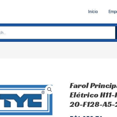
Início
Emp
Farol Princip
Elétrico H11
20-F128-A5-