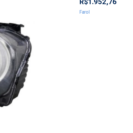
R$
1.952,76
Farol