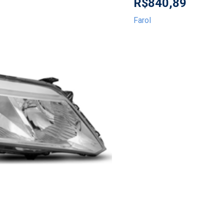
R$
840,89
Farol