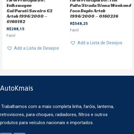
Volkswagen
Palio/Strada/Siena/Weekend
Gol/Parati/Saveiro G2
Foco Duplo Arteb
Arteb 1996/2000 –
1996/2000 – 0160236
0160182
R$
548,25
R$
288,15
Farol
Farol
Add a Lista de Desejos
Add a Lista de Desejos
AutoKmais
Trabalhamos com a mais completa linha, faróis, lanterna,
retrovisores, para-choques, radiadores, filtros e outros
produtos para veículos nacionais e importados.