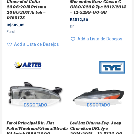
Chevrolet Celta
Mercedes Benz Classe C
2006/2015 Prisma
C180/C200 Tyc 2012/2014
2006/2011 Arteb –
– 12-5299-00-9B
0160123
R$
512,86
R$
589,05
Drl
Farol
Add a Lista de Desejos
Add a Lista de Desejos
ESGOTADO
ESGOTADO
Farol Principal Dir. Fiat
Led Luz Diurna Esq. Jeep
Palio/Weekend/Siena/Strada
Cherokee DRL Tyc
H4 Arteb 1996/2000 –
2014/2018 – 12-5324-00-