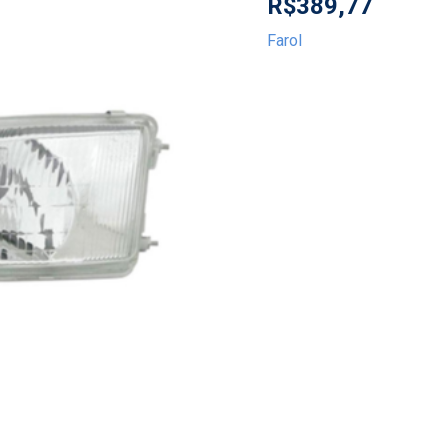
R$
389,77
Farol