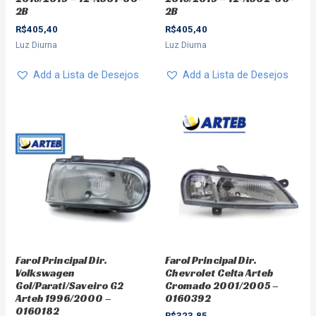
2B
2B
R$
405,40
R$
405,40
Luz Diurna
Luz Diurna
Add a Lista de Desejos
Add a Lista de Desejos
Farol Principal Dir.
Farol Principal Dir.
Volkswagen
Chevrolet Celta Arteb
Gol/Parati/Saveiro G2
Cromado 2001/2005 –
Arteb 1996/2000 –
0160392
0160182
R$
323,85