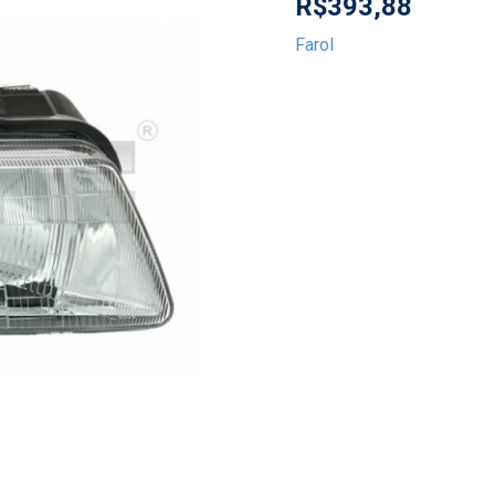
R$
393,88
Farol