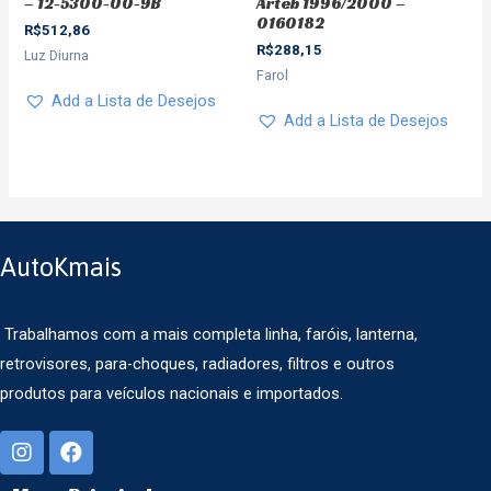
– 12-5300-00-9B
Arteb 1996/2000 –
0160182
R$
512,86
R$
288,15
Luz Diurna
Farol
Add a Lista de Desejos
Add a Lista de Desejos
AutoKmais
Trabalhamos com a mais completa linha, faróis, lanterna,
retrovisores, para-choques, radiadores, filtros e outros
produtos para veículos nacionais e importados.