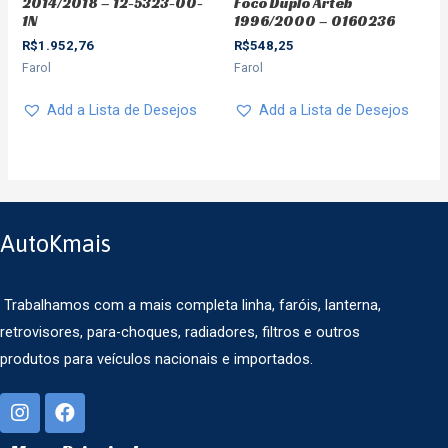
2014/2018 – 12-5323-00-
Foco Duplo Arteb
1N
1996/2000 – 0160236
R$
1.952,76
R$
548,25
Farol
Farol
Add a Lista de Desejos
Add a Lista de Desejos
AutoKmais
Trabalhamos com a mais completa linha, faróis, lanterna,
retrovisores, para-choques, radiadores, filtros e outros
produtos para veículos nacionais e importados.