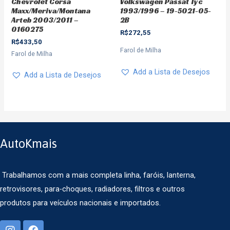
Chevrolet Corsa
Volkswagen Passat Tyc
Maxx/Meriva/Montana
1993/1996 – 19-5021-05-
Arteb 2003/2011 –
2B
0160275
R$
272,55
R$
433,50
Farol de Milha
Farol de Milha
Add a Lista de Desejos
Add a Lista de Desejos
AutoKmais
Trabalhamos com a mais completa linha, faróis, lanterna,
retrovisores, para-choques, radiadores, filtros e outros
produtos para veículos nacionais e importados.