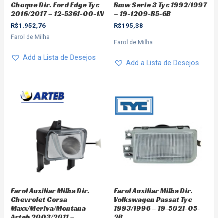
Bmw Serie 3 Tyc 1992/1997
Choque Dir. Ford Edge Tyc
– 19-1209-B5-6B
2016/2017 – 12-5361-00-1N
R$
195,38
R$
1.952,76
Farol de Milha
Farol de Milha
Add a Lista de Desejos
Add a Lista de Desejos
Farol Auxiliar Milha Dir.
Farol Auxiliar Milha Dir.
Chevrolet Corsa
Volkswagen Passat Tyc
Maxx/Meriva/Montana
1993/1996 – 19-5021-05-
Arteb 2003/2011 –
2B