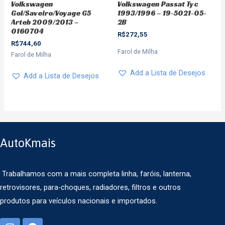
Volkswagen
Volkswagen Passat Tyc
Gol/Saveiro/Voyage G5
1993/1996 – 19-5021-05-
Arteb 2009/2013 –
2B
0160704
R$
272,55
R$
744,60
Farol de Milha
Farol de Milha
Add a Lista de Desejos
Add a Lista de Desejos
AutoKmais
Trabalhamos com a mais completa linha, faróis, lanterna,
retrovisores, para-choques, radiadores, filtros e outros
produtos para veículos nacionais e importados.